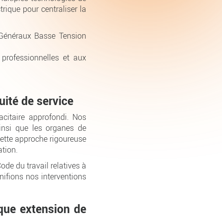
rique pour centraliser la
x Généraux Basse Tension
professionnelles et aux
ité de service
acitaire approfondi. Nos
ainsi que les organes de
Cette approche rigoureuse
ation.
de du travail relatives à
anifions nos interventions
aque extension de