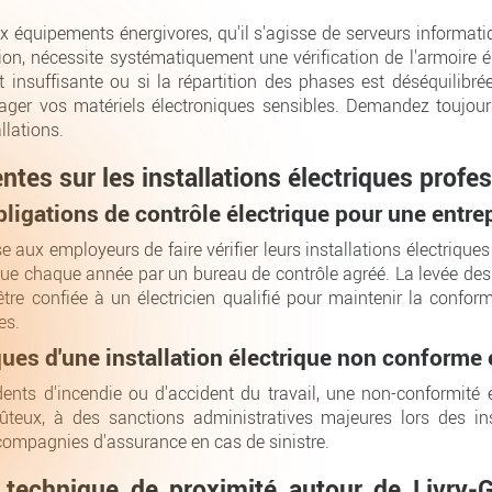
x équipements énergivores, qu'il s'agisse de serveurs informa
n, nécessite systématiquement une vérification de l'armoire éle
 insuffisante ou si la répartition des phases est déséquilibré
ger vos matériels électroniques sensibles. Demandez toujour
llations.
tes sur les installations électriques profe
bligations de contrôle électrique pour une entrep
 aux employeurs de faire vérifier leurs installations électriques
ue chaque année par un bureau de contrôle agréé. La levée des
être confiée à un électricien qualifié pour maintenir la conform
es.
ques d'une installation électrique non conforme 
ents d'incendie ou d'accident du travail, une non-conformité 
ûteux, à des sanctions administratives majeures lors des in
compagnies d'assurance en cas de sinistre.
e technique de proximité autour de Livry-G