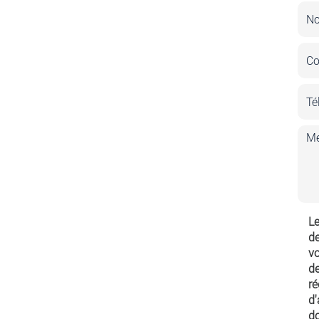
Le
de
vo
de
ré
d'
do