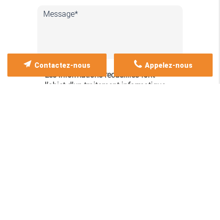
Contactez-nous
Appelez-nous
Les informations recueillies font
l’objet d’un traitement informatique
destiné à
SIREC
, responsable du
traitement, afin de donner suite à
votre demande et de vous
recontacter. Les données sont
également destinées à Futur Digital,
prestataire de SIREC. Conformément
à la réglementation en vigueur, vous
disposez notamment d'un droit
d'accès, de rectification, d'opposition
et d'effacement sur les données
personnelles qui vous concernent.
Pour plus d’informations, cliquez
ici
.