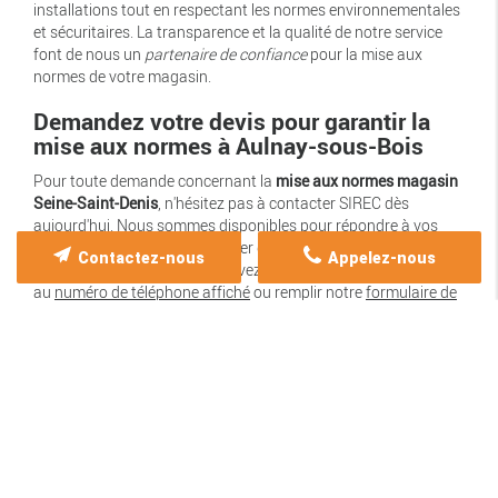
installations tout en respectant les normes environnementales
et sécuritaires. La transparence et la qualité de notre service
font de nous un
partenaire de confiance
pour la mise aux
normes de votre magasin.
Demandez votre devis pour garantir la
mise aux normes à Aulnay-sous-Bois
Pour toute demande concernant la
mise aux normes magasin
Seine-Saint-Denis
, n'hésitez pas à contacter SIREC dès
aujourd'hui. Nous sommes disponibles pour répondre à vos
questions et vous accompagner dans l'optimisation de votre
Contactez-nous
Appelez-nous
espace commercial. Vous pouvez nous joindre par téléphone
au
numéro de téléphone affiché
ou remplir notre
formulaire de
contact
en ligne pour obtenir un devis personnalisé et détaillé
pour tous vos projets.
Notre équipe s'engage à vous proposer des solutions adaptées
à vos besoins spécifiques, en tenant compte de l'ensemble des
impératifs techniques et réglementaires imposés par les
autorités locales. Que votre magasin soit situé au cœur de
Seine-Saint-Denis ou dans ses environs, nous mettons à votre
disposition notre savoir-faire pour assurer une
conformité