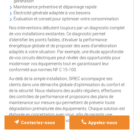
génération
Maintenance préventive et dépannage rapide
Électricité générale adaptée à vos besoins
Évaluation et conseil pour optimiser votre consommation
Nos interventions débutent toujours par un diagnostic complet
de vos installations existantes. Ce diagnostic permet
d'identifier les points faibles, d'évaluer la performance
énergétique globale et de proposer des axes d'amélioration
adaptés à votre situation. Par exemple, une étude approfondie
de vos circuits électriques peut révéler des opportunités pour
moderniser vos équipements tout en garantissant leur
conformité aux normes NF C 15-100.
Au-delà de la simple installation, SIREC accompagne ses
clients dans une démarche globale d'optimisation du confort et
de la sécurité. Nous réalisons des audits réguliers, effectuons
des contrôles de performance et proposons des plans de
maintenance sur mesure qui permettent de prévenir toute
dégradation prématurée des équipements. Chaque solution est
élaborée en concertation avec vous, afin de garantir une
intégration harmonieuse dans votre environnement
Contactez-nous
Appelez-nous
commercial.