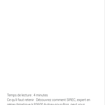
Temps de lecture : 4 minutes
Ce qu'il faut retenir : Découvrez comment SIREC, expert en
génie climatique à 93600 Aulnay-sous-Bois, peut vous